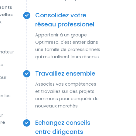
geants
Consolidez votre
velles
s
.
réseau professionel
Appartenir à un groupe
Optimrezo, c'est entrer dans
une famille de professionnels
mateur
qui mutualisent leurs réseaux.
ne
Travaillez ensemble
our
Associez vos compétences
et travaillez sur des projets
r les
communs pour conquérir de
nouveaux marchés.
ur
Echangez conseils
tre
entre dirigeants