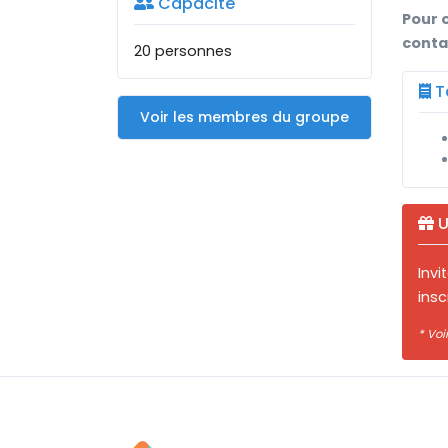
Capacité
Pour 
conta
20 personnes
Ta
Voir les membres du groupe
U
Inv
insc
* Voi