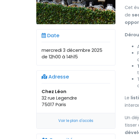
Cet é
de
se
oppor
Dérou
Date
mercredi 3 décembre 2025
de 12h00 à 14h15
Adresse
Chez Léon
Le
lis
32 rue Legendre
75017 Paris
intera
Un dé
Voir le plan d'accès
tisser
dével