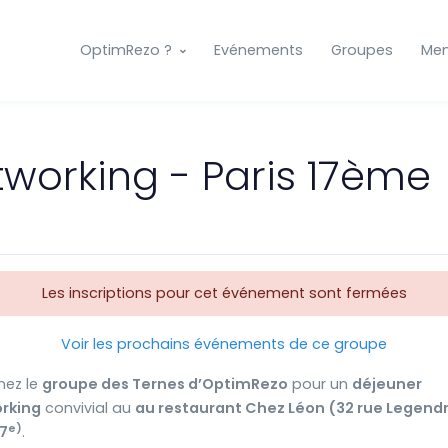
OptimRezo ?
Evénements
Groupes
Me
working - Paris 17ème
Les inscriptions pour cet événement sont fermées
Voir les prochains événements de ce groupe
nez le
groupe des Ternes d’OptimRezo
pour un
déjeuner
rking
convivial au
au restaurant Chez Léon (32 rue Legendr
e
)
17
.