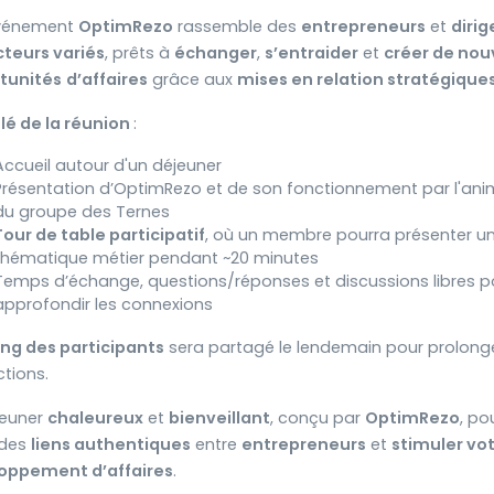
vénement
OptimRezo
rassemble des
entrepreneurs
et
diri
cteurs variés
, prêts à
échanger
,
s’entraider
et
créer de nou
tunités
d’affaires
grâce aux
mises en relation stratégique
lé de la réunion
:
Accueil autour d'un déjeuner
Présentation d’OptimRezo et de son fonctionnement par l'ani
du groupe des Ternes
Tour de table participatif
, où un membre pourra présenter u
thématique métier pendant ~20 minutes
Temps d’échange, questions/réponses et discussions libres p
approfondir les connexions
ting des participants
sera partagé le lendemain pour prolonge
ctions.
jeuner
chaleureux
et
bienveillant
, conçu par
OptimRezo
, po
 des
liens authentiques
entre
entrepreneurs
et
stimuler vo
oppement d’affaires
.