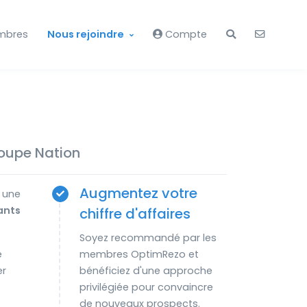
mbres
Nous rejoindre
Compte
roupe Nation
Augmentez votre
: une
ants
chiffre d'affaires
Soyez recommandé par les
e
membres OptimRezo et
er
bénéficiez d'une approche
privilégiée pour convaincre
de nouveaux prospects.