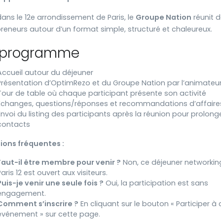
dans le 12e arrondissement de Paris, le
Groupe Nation
réunit 
reneurs autour d’un format simple, structuré et chaleureux.
 programme
Accueil autour du déjeuner
Présentation d’OptimRezo et du Groupe Nation par l’animateu
Tour de table où chaque participant présente son activité
Échanges, questions/réponses et recommandations d’affaire
Envoi du listing des participants après la réunion pour prolonge
contacts
ions fréquentes :
Faut-il être membre pour venir ?
Non, ce déjeuner networkin
Paris 12 est ouvert aux visiteurs.
Puis-je venir une seule fois ?
Oui, la participation est sans
engagement.
Comment s’inscrire ?
En cliquant sur le bouton « Participer à 
événement » sur cette page.