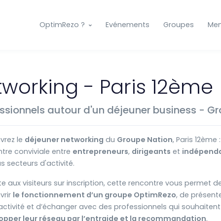
OptimRezo ?
Evénements
Groupes
Me
working - Paris 12ème
ssionnels autour d'un déjeuner business - G
vrez le
déjeuner networking
du
Groupe Nation
, Paris 12ème 
tre conviviale entre
entrepreneurs
,
dirigeants
et
indépend
s secteurs d'activité.
e aux visiteurs sur inscription, cette rencontre vous permet d
vrir
le fonctionnement d’un groupe OptimRezo
, de présent
activité et d’échanger avec des professionnels qui souhaitent
opper leur réseau par l’entraide et la recommandation
.