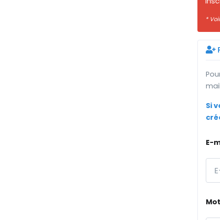
insc
* Voi
P
Pour
mai
Si 
cré
E-m
Mot