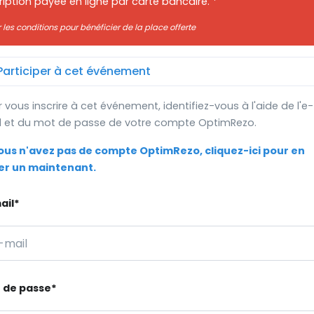
ription payée en ligne par carte bancaire. *
r les conditions pour bénéficier de la place offerte
articiper à cet événement
 vous inscrire à cet événement, identifiez-vous à l'aide de l'e-
l et du mot de passe de votre compte OptimRezo.
vous n'avez pas de compte OptimRezo, cliquez-ici pour en
er un maintenant.
ail*
 de passe*