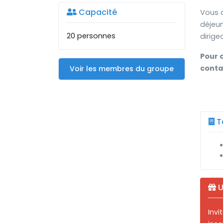
Capacité
Vous c
déjeun
20 personnes
dirig
Pour 
conta
Voir les membres du groupe
Ta
U
Inv