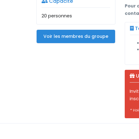
Capacité
Pour 
conta
20 personnes
Ta
Voir les membres du groupe
U
Inv
insc
* Voi