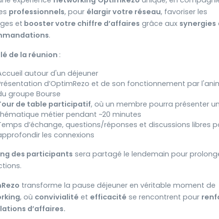
 une expérience
networking
OptimRezo
unique, en compagni
res
professionnels
, pour
élargir votre réseau
, favoriser les
ges et
booster votre chiffre d’affaires
grâce aux
synergies
mmandations
.
lé de la réunion
:
Accueil autour d'un déjeuner
Présentation d’OptimRezo et de son fonctionnement par l'ani
du groupe Bourse
Tour de table participatif
, où un membre pourra présenter u
thématique métier pendant ~20 minutes
Temps d’échange, questions/réponses et discussions libres p
approfondir les connexions
ting des participants
sera partagé le lendemain pour prolonge
ctions.
mRezo
transforme la pause déjeuner en véritable moment de
rking
, où
convivialité
et
efficacité
se rencontrent pour
renf
lations d’affaires.