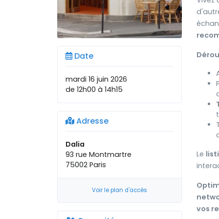
Vivez
d'aut
échan
reco
Dérou
Date
mardi 16 juin 2026
de 12h00 à 14h15
Adresse
Dalia
Le
lis
93 rue Montmartre
75002 Paris
intera
Opti
Voir le plan d'accès
netwo
vos re