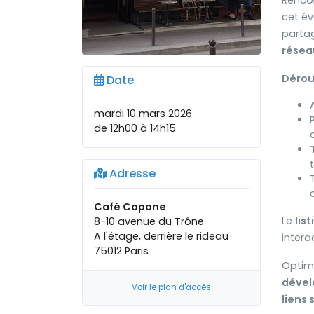
Rencon
cet é
partag
résea
Dérou
Date
mardi 10 mars 2026
de 12h00 à 14h15
Adresse
Café Capone
Le
lis
8-10 avenue du Trône
A l'étage, derrière le rideau
intera
75012 Paris
Optim
dévelo
Voir le plan d'accès
liens 