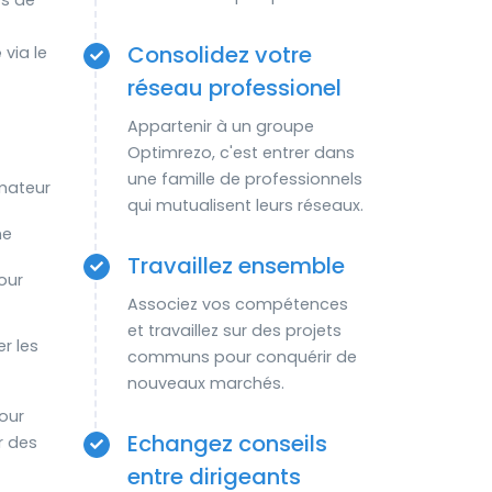
rs de
Consolidez votre
é
via le
réseau professionel
Appartenir à un groupe
Optimrezo, c'est entrer dans
une famille de professionnels
mateur
qui mutualisent leurs réseaux.
ne
Travaillez ensemble
our
Associez vos compétences
et travaillez sur des projets
r les
communs pour conquérir de
nouveaux marchés.
our
Echangez conseils
r des
entre dirigeants