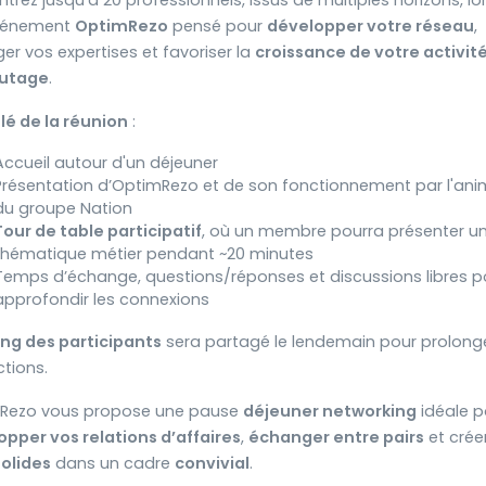
trez jusqu'à 20 professionnels, issus de multiples horizons, lo
vénement
OptimRezo
pensé pour
développer votre réseau
,
er vos expertises et favoriser la
croissance de votre activit
utage
.
lé de la réunion
:
Accueil autour d'un déjeuner
Présentation d’OptimRezo et de son fonctionnement par l'ani
du groupe Nation
Tour de table participatif
, où un membre pourra présenter u
thématique métier pendant ~20 minutes
Temps d’échange, questions/réponses et discussions libres p
approfondir les connexions
ting des participants
sera partagé le lendemain pour prolonge
ctions.
Rezo vous propose une pause
déjeuner networking
idéale p
pper vos relations d’affaires
,
échanger entre pairs
et crée
solides
dans un cadre
convivial
.