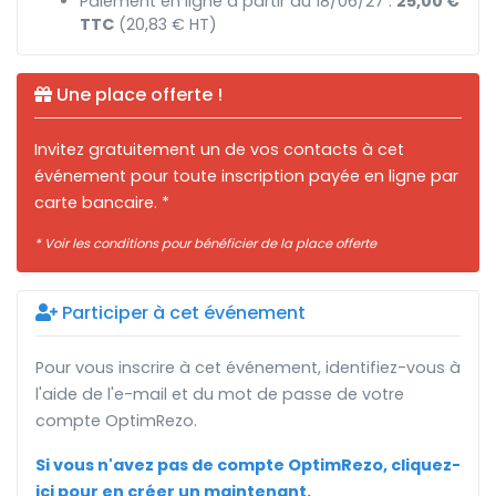
Paiement en ligne à partir du 18/06/27 :
25,00 €
TTC
(20,83 € HT)
Une place offerte !
Invitez gratuitement un de vos contacts à cet
événement pour toute inscription payée en ligne par
carte bancaire. *
* Voir les conditions pour bénéficier de la place offerte
Participer à cet événement
Pour vous inscrire à cet événement, identifiez-vous à
l'aide de l'e-mail et du mot de passe de votre
compte OptimRezo.
Si vous n'avez pas de compte OptimRezo, cliquez-
ici pour en créer un maintenant.