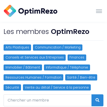
Les membres
OptimRezo
Arts Plastiques
Communication / Marketing
Conseils et Services aux Entreprises
Finances
Immobilier / Bâtiment
Informatique / Téléphonie
Ressources Humaines / Formation
Santé / Bien-être
Sécurité
Vente au détail / Service à la personne