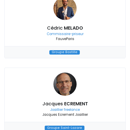
Cédric
MELADO
Commissaire-priseur
FauveParis
Groupe Bastille
Jacques
ECREMENT
Joaillier freelance
Jacques Ecrement Joaillier
Groupe Saint-Lazare