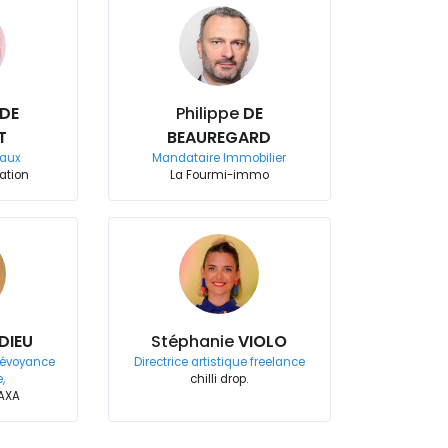
DE
Philippe
DE
T
BEAUREGARD
vaux
Mandataire Immobilier
ation
La Fourmi-immo
DIEU
Stéphanie
VIOLO
révoyance
Directrice artistique freelance
,
chilli drop.
 AXA