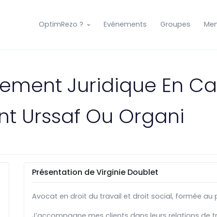
OptimRezo ?
Evénements
Groupes
Me
ment Juridique En Ca
t Urssaf Ou Organi
Présentation de Virginie Doublet
Avocat en droit du travail et droit social, formée au
J’accompagne mes clients dans leurs relations de trav