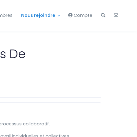
mbres
Nous rejoindre
Compte
s De
 processus collaboratif.
ail individuelles et collectives.