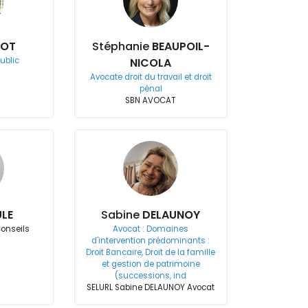
TOT
Stéphanie
BEAUPOIL-
public
NICOLA
Avocate droit du travail et droit
pénal
SBN AVOCAT
LE
Sabine
DELAUNOY
Conseils
Avocat : Domaines
d'intervention prédominants :
Droit Bancaire, Droit de la famille
et gestion de patrimoine
(successions, ind
SELURL Sabine DELAUNOY Avocat