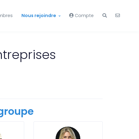
mbres
Nous rejoindre
Compte
ntreprises
groupe