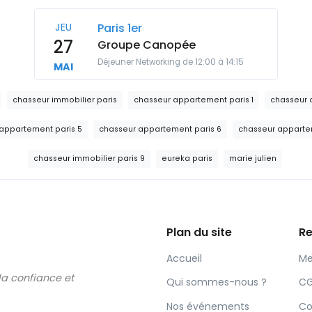
JEU
Paris 1er
27
Groupe Canopée
Déjeuner Networking de 12:00 à 14:15
MAI
chasseur immobilier paris
chasseur appartement paris 1
chasseur 
appartement paris 5
chasseur appartement paris 6
chasseur apparte
chasseur immobilier paris 9
eureka paris
marie julien
Plan du site
Re
Accueil
Me
 la confiance et
Qui sommes-nous ?
C
Nos événements
Co