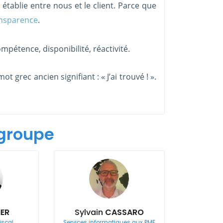
 établie entre nous et le client. Parce que
nsparence
.
ompétence, disponibilité, réactivité.
 grec ancien signifiant : « J’ai trouvé ! ».
groupe
IER
Sylvain
CASSARO
iscal
Services informatiques aux PME