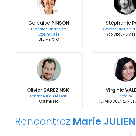
Gervaise
PINSON
Stéphanie
P
Directrice Financière
Avocate Droit de la
Externalisée
Scp Vitoux & Ass
BEE MY CFO
Olivier
SAREZINSKI
Virginie
VAL
Fondateur du réseau
Notaire
OptimRezo
TETARD DUJARDIN ET
Rencontrez
Marie JULIEN