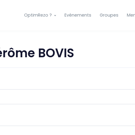
OptimRezo ?
Evénements
Groupes
Me
érôme BOVIS