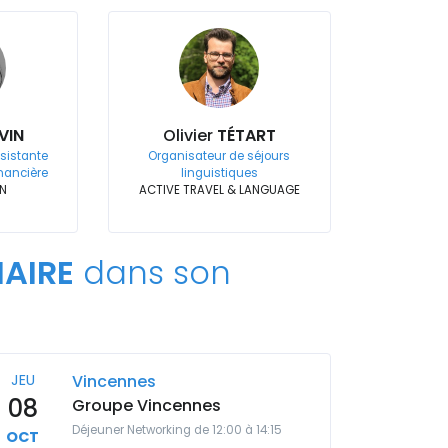
VIN
Olivier
TÉTART
sistante
Organisateur de séjours
inancière
linguistiques
IN
ACTIVE TRAVEL & LANGUAGE
AIRE
dans son
JEU
Vincennes
08
Groupe Vincennes
Déjeuner Networking de 12:00 à 14:15
OCT