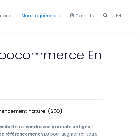
mbres
Nous rejoindre
Compte
Woocommerce En
férencement naturel (SEO)
isibilité
ou
vendre vos produits en ligne
?
 de référencement SEO
pour augmenter votre