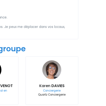
ance.
ons. Je peux me déplacer dans vos locaux,
groupe
EVENOT
Karen
DAVIES
al en
Conciergerie
Quartz Conciergerie