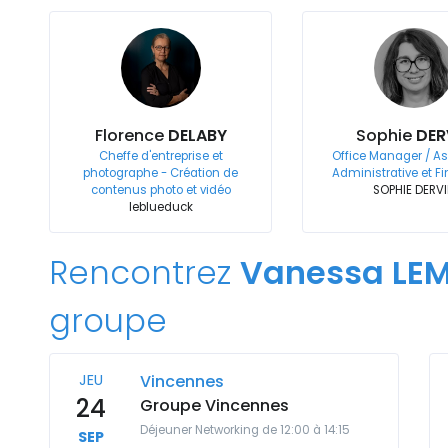
Florence
DELABY
Sophie
DER
Cheffe d'entreprise et
Office Manager / As
photographe - Création de
Administrative et F
contenus photo et vidéo
SOPHIE DERV
leblueduck
Rencontrez
Vanessa LEM
groupe
JEU
Vincennes
24
Groupe Vincennes
Déjeuner Networking de 12:00 à 14:15
SEP