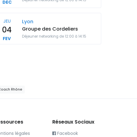
Déjeuner networking de 12:00 à 14:15
DEC
JEU
Lyon
04
Groupe des Cordeliers
Déjeuner networking de 12:00 à 14:15
FEV
 Coach Rhône
ssources
Réseaux Sociaux
ntions légales
Facebook