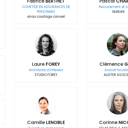
Fabrice
BERTHET
Pascal
CHAI
COURTIER EN ASSURANCES DE
Recrutement et c
PERSONNES
Skilltofit
anao courtage conseil
Laure
FOREY
Clémence
G
Architecte d'intérieur
Avocat fiscali
STUDIO FOREY
ALISTER AVOC
Camille
LENOBLE
Corinne
NIC