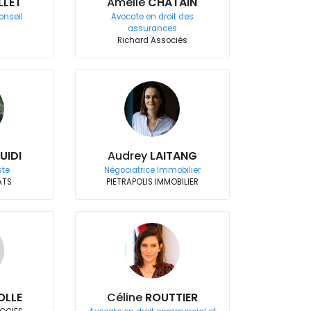
LLET
Amélie
CHATAIN
onseil
Avocate en droit des
assurances
Richard Associés
UIDI
Audrey
LAITANG
ste
Négociatrice Immobilier
ATS
PIETRAPOLIS IMMOBILIER
OLLE
Céline
ROUTTIER