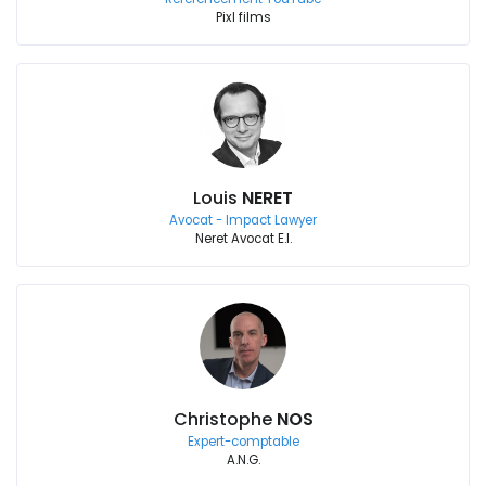
Pixl films
Louis
NERET
Avocat - Impact Lawyer
Neret Avocat E.I.
Christophe
NOS
Expert-comptable
A.N.G.