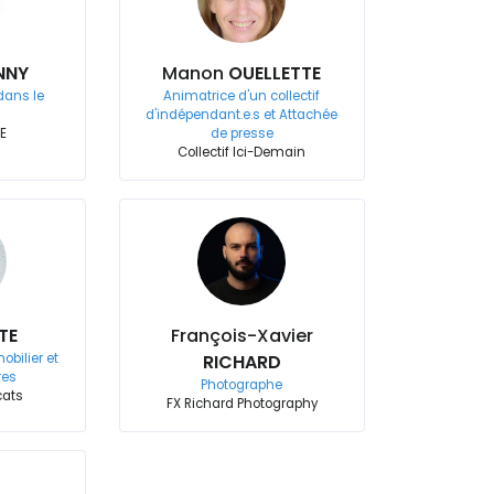
NNY
Manon
OUELLETTE
dans le
Animatrice d'un collectif
d'indépendant.e.s et Attachée
IE
de presse
Collectif Ici-Demain
TE
François-Xavier
obilier et
RICHARD
res
Photographe
cats
FX Richard Photography