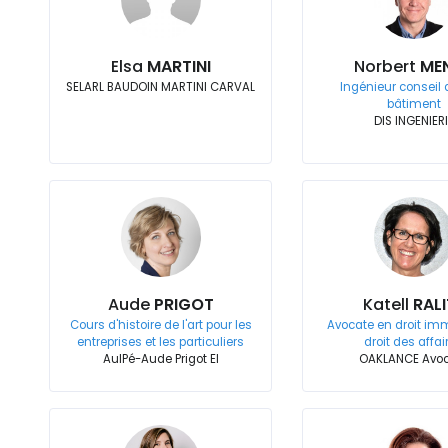
Elsa
MARTINI
Norbert
ME
SELARL BAUDOIN MARTINI CARVAL
Ingénieur conseil 
bâtiment
DIS INGENIER
Aude
PRIGOT
Katell
RALI
Cours d'histoire de l'art pour les
Avocate en droit imm
entreprises et les particuliers
droit des affai
AulPé-Aude Prigot EI
OAKLANCE Avo