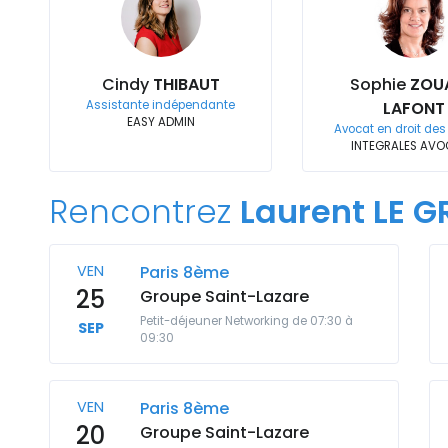
Cindy
THIBAUT
Sophie
ZOU
Assistante indépendante
LAFONT
EASY ADMIN
Avocat en droit des
INTEGRALES AV
Rencontrez
Laurent LE G
VEN
Paris 8ème
25
Groupe Saint-Lazare
Petit-déjeuner Networking de 07:30 à
SEP
09:30
VEN
Paris 8ème
20
Groupe Saint-Lazare