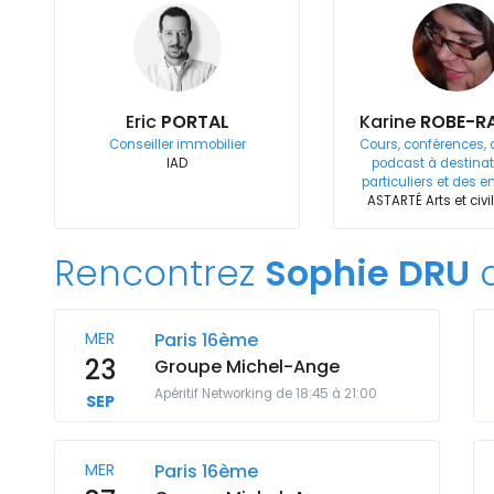
Eric
PORTAL
Karine
ROBE-R
Conseiller immobilier
Cours, conférences, a
IAD
podcast à destinat
particuliers et des e
ASTARTÉ Arts et civi
Rencontrez
Sophie DRU
d
MER
Paris 16ème
23
Groupe Michel-Ange
Apéritif Networking de 18:45 à 21:00
SEP
MER
Paris 16ème