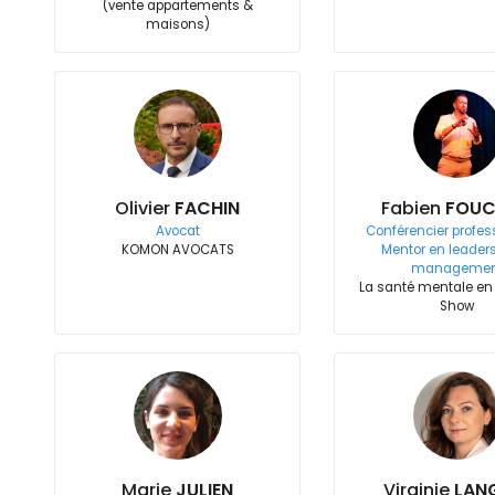
(vente appartements &
maisons)
Olivier
FACHIN
Fabien
FOU
Avocat
Conférencier profes
KOMON AVOCATS
Mentor en leaders
managemen
La santé mentale e
Show
Marie
JULIEN
Virginie
LAN