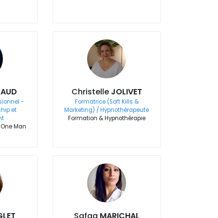
CAUD
Christelle
JOLIVET
sionnel -
Formatrice (Soft Kills &
hip et
Marketing) / Hypnothérapeute
t
Formation & Hypnothérapie
n One Man
GLET
Safaa
MARICHAL