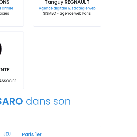
ONS
Tanguy
REGNAULT
 Famille
Agence digitale & stratégie web
ociés
SISMEO - agence web Paris
ENTE
 ASSOCIES
SARO
dans son
JEU
Paris 1er