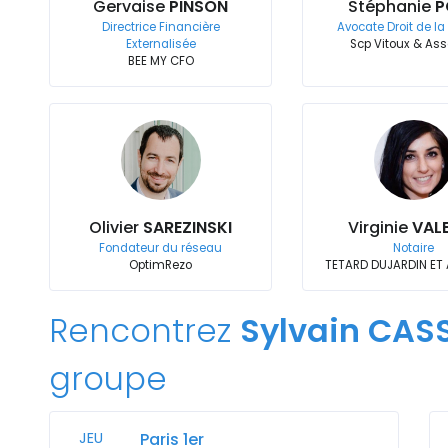
Gervaise
PINSON
Stéphanie
P
Directrice Financière
Avocate Droit de la
Externalisée
Scp Vitoux & Ass
BEE MY CFO
Olivier
SAREZINSKI
Virginie
VAL
Fondateur du réseau
Notaire
OptimRezo
TETARD DUJARDIN ET
Rencontrez
Sylvain CAS
groupe
JEU
Paris 1er