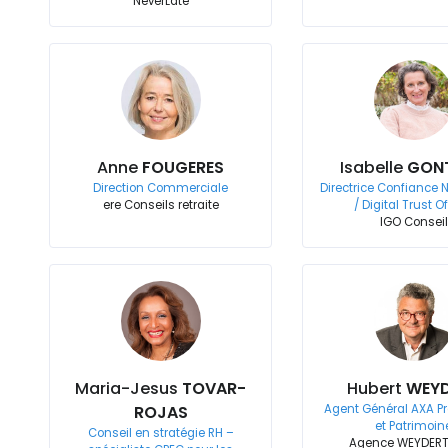
NeverLate
Anne
FOUGERES
Isabelle
GONT
Direction Commerciale
Directrice Confiance
ere Conseils retraite
/ Digital Trust Of
IGO Conseil
Maria-Jesus
TOVAR-
Hubert
WEY
ROJAS
Agent Général AXA P
et Patrimoin
Conseil en stratégie RH –
Agence WEYDERT,