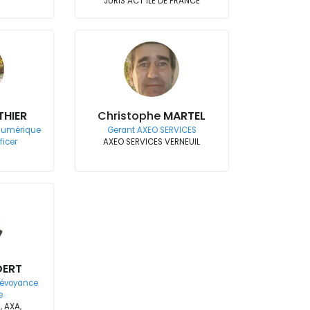
JURIS ACT ILE DE FRANCE
HIER
Christophe
MARTEL
 Numérique
Gerant AXEO SERVICES
ficer
AXEO SERVICES VERNEUIL
DERT
révoyance
e
 AXA,