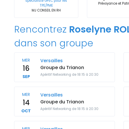
spécialiste GPEC pour les
Prévoyance et Pat
TPE/PME
MJ CONSEIL EN RH
Rencontrez
Roselyne R
dans son groupe
MER
Versailles
16
Groupe du Trianon
Apéritif Networking de 18:15 à 20:30
SEP
MER
Versailles
14
Groupe du Trianon
Apéritif Networking de 18:15 à 20:30
OCT
MER