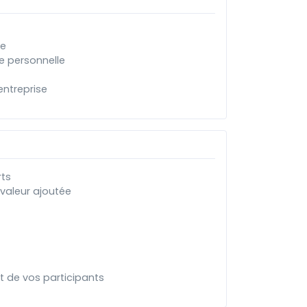
ne
ie personnelle
entreprise
E
rts
valeur ajoutée
t de vos participants