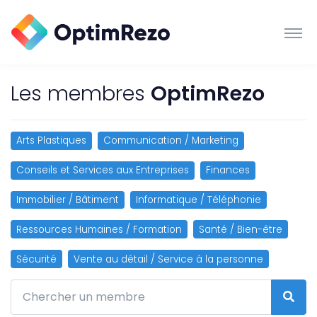
Les membres
OptimRezo
Arts Plastiques
Communication / Marketing
Conseils et Services aux Entreprises
Finances
Immobilier / Bâtiment
Informatique / Téléphonie
Ressources Humaines / Formation
Santé / Bien-être
Sécurité
Vente au détail / Service à la personne