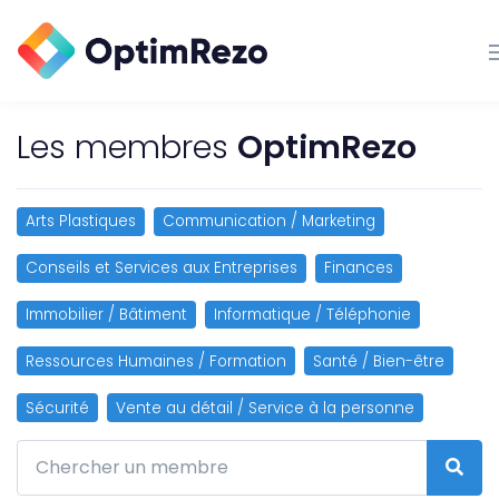
Les membres
OptimRezo
Arts Plastiques
Communication / Marketing
Conseils et Services aux Entreprises
Finances
Immobilier / Bâtiment
Informatique / Téléphonie
Ressources Humaines / Formation
Santé / Bien-être
Sécurité
Vente au détail / Service à la personne