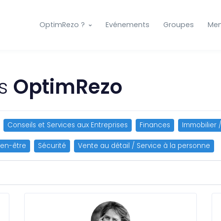
OptimRezo ?
Evénements
Groupes
Me
es
OptimRezo
Conseils et Services aux Entreprises
Finances
Immobilier 
ien-être
Sécurité
Vente au détail / Service à la personne