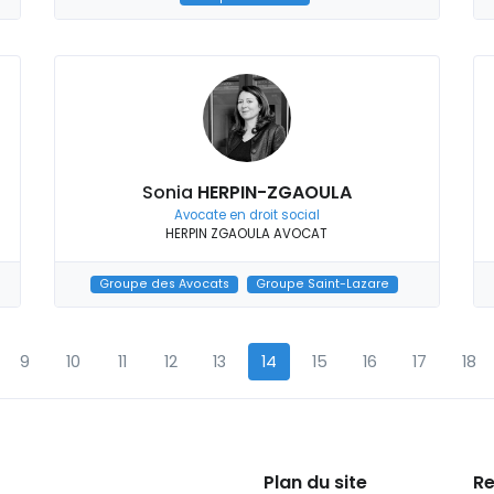
Sonia
HERPIN-ZGAOULA
Avocate en droit social
HERPIN ZGAOULA AVOCAT
Groupe des Avocats
Groupe Saint-Lazare
9
10
11
12
13
14
15
16
17
18
Plan du site
Re